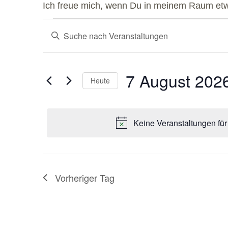
Ich freue mich, wenn Du in meinem Raum etwa
Veranstaltungen
Bitte
Suche
Schlüsselwort
eingeben.
und
Suche
nach
Ansichten,
7 August 202
Veranstaltungen
Heute
Navigation
Schlüsselwort.
Datum
wählen.
Keine Veranstaltungen fü
Vorheriger Tag