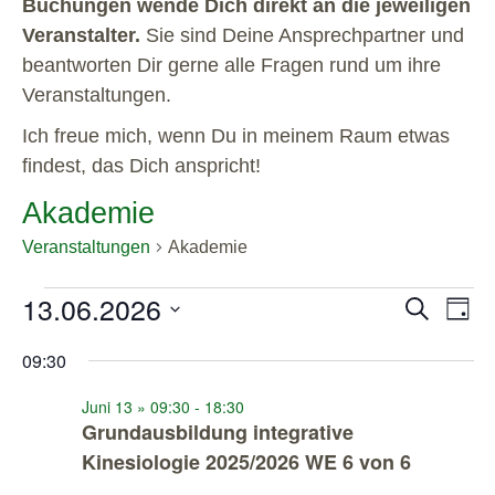
Buchungen wende Dich direkt an die jeweiligen
Veranstalter.
Sie sind Deine Ansprechpartner und
beantworten Dir gerne alle Fragen rund um ihre
Veranstaltungen.
Ich freue mich, wenn Du in meinem Raum etwas
findest, das Dich anspricht!
Akademie
Veranstaltungen
Akademie
13.06.2026
Veranstal
Veran
Suche
Tag
Ansic
Suche
Datum
Navig
und
wählen.
09:30
Ansichten
Juni 13 » 09:30
-
18:30
Navigatio
Grundausbildung integrative
Kinesiologie 2025/2026 WE 6 von 6