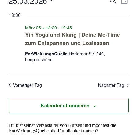
25.03.2026
Suche
Tag
Ansic
für
Suche
Datum
Navig
25
wählen.
18:30
und
März
Ansichten
März 25 » 18:30
-
19:45
2026
Navigati
Yin Yoga und Klang | Deine Me-Time
zum Entspannen und Loslassen
EntWicklungsQuelle
Herforder Str. 249,
Leopoldshöhe
Vorheriger Tag
Nächster Tag
Kalender abonnieren
Du bist selbst Veranstalter von Kursen und möchtest die
EntWicklungsQuelle als Räumlichkeit nutzen?