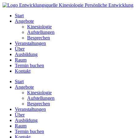
Zum
Inhalt
Start
springen
Angebote
Kinesiologie
Aufstellungen
Besprechen
Veranstaltungen
Über
Ausbildung
Raum
Termin buchen
Kontakt
Start
Angebote
Kinesiologie
Aufstellungen
Besprechen
Veranstaltungen
Über
Ausbildung
Raum
Termin buchen
Kontakt