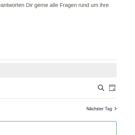
antworten Dir gerne alle Fragen rund um ihre
Veranstaltu
Veranst
Suche
Tag
Suche
Ansich
und
Naviga
Nächster Tag
Ansichten,
Navigation