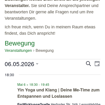
Veranstalter.
Sie sind Deine Ansprechpartner und
beantworten Dir gerne alle Fragen rund um ihre
Veranstaltungen.
Ich freue mich, wenn Du in meinem Raum etwas
findest, das Dich anspricht!
Bewegung
Veranstaltungen
Bewegung
06.05.2026
Veranstal
Veran
Suche
Tag
Ansic
Suche
Datum
Navig
und
wählen.
18:30
Ansichten
Mai 6 » 18:30
-
19:45
Navigatio
Yin Yoga und Klang | Deine Me-Time zum
Entspannen und Loslassen
EntWicklungsQuelle
Herforder Str. 249, Leopoldshöhe