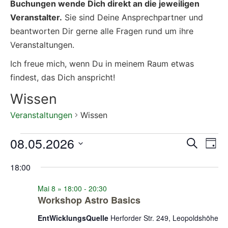
Buchungen wende Dich direkt an die jeweiligen
Veranstalter.
Sie sind Deine Ansprechpartner und
beantworten Dir gerne alle Fragen rund um ihre
Veranstaltungen.
Ich freue mich, wenn Du in meinem Raum etwas
findest, das Dich anspricht!
Wissen
Veranstaltungen
Wissen
08.05.2026
Veran
Ve
Suche
Tag
Datum
An
Such
wählen.
18:00
Na
und
Mai 8 » 18:00
-
20:30
Ansic
Workshop Astro Basics
Navig
EntWicklungsQuelle
Herforder Str. 249, Leopoldshöhe