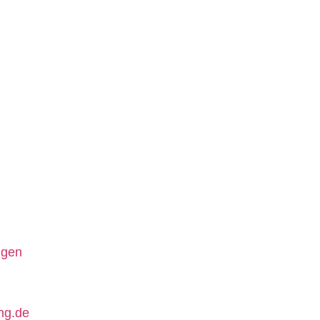
igen
ng.de