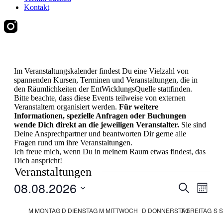
Kontakt
Im Veranstaltungskalender findest Du eine Vielzahl von
spannenden Kursen, Terminen und Veranstaltungen, die in
den Räumlichkeiten der EntWicklungsQuelle stattfinden.
Bitte beachte, dass diese Events teilweise von externen
Veranstaltern organisiert werden.
Für weitere
Informationen, spezielle Anfragen oder Buchungen
wende Dich direkt an die jeweiligen Veranstalter.
Sie sind
Deine Ansprechpartner und beantworten Dir gerne alle
Fragen rund um ihre Veranstaltungen.
Ich freue mich, wenn Du in meinem Raum etwas findest, das
Dich anspricht!
Veranstaltungen
08.08.2026
Veranstal
Veran
Suche
Monat
Ansic
Suche
Datum
Navig
Kalender
wählen.
M
MONTAG
D
DIENSTAG
M
MITTWOCH
D
DONNERSTAG
F
FREITAG
S
S
und