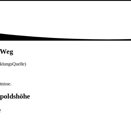
 Weg
klungsQuelle)
nisse.
opoldshöhe
e