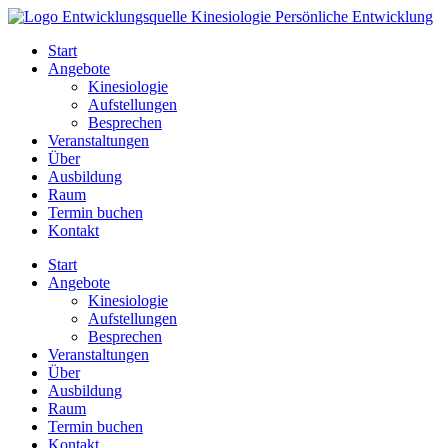
Zum
Inhalt
Start
springen
Angebote
Kinesiologie
Aufstellungen
Besprechen
Veranstaltungen
Über
Ausbildung
Raum
Termin buchen
Kontakt
Start
Angebote
Kinesiologie
Aufstellungen
Besprechen
Veranstaltungen
Über
Ausbildung
Raum
Termin buchen
Kontakt