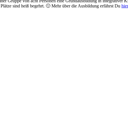
einer Gruppe von acht Personen eine Grundausbildung in integrativer Ki
lätze sind heiß begehrt. 🙂 Mehr über die Ausbildung erfährst Du
hier