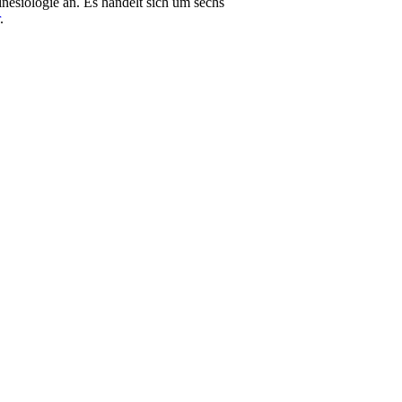
nesiologie an. Es handelt sich um sechs
.