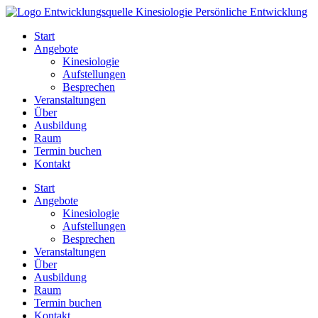
Zum
Inhalt
Start
springen
Angebote
Kinesiologie
Aufstellungen
Besprechen
Veranstaltungen
Über
Ausbildung
Raum
Termin buchen
Kontakt
Start
Angebote
Kinesiologie
Aufstellungen
Besprechen
Veranstaltungen
Über
Ausbildung
Raum
Termin buchen
Kontakt