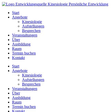
Zum
Inhalt
Start
springen
Angebote
Kinesiologie
Aufstellungen
Besprechen
Veranstaltungen
Über
Ausbildung
Raum
Termin buchen
Kontakt
Start
Angebote
Kinesiologie
Aufstellungen
Besprechen
Veranstaltungen
Über
Ausbildung
Raum
Termin buchen
Kontakt