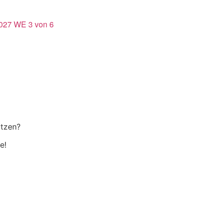
2027 WE 3 von 6
utzen?
e!