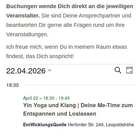
Buchungen wende Dich direkt an die jeweiligen
Veranstalter.
Sie sind Deine Ansprechpartner und
beantworten Dir gerne alle Fragen rund um ihre
Veranstaltungen.
Ich freue mich, wenn Du in meinem Raum etwas
findest, das Dich anspricht!
22.04.2026
Veranstal
Veran
Suche
Tag
Ansic
Suche
Datum
Navig
und
wählen.
18:30
Ansichten
April 22 » 18:30
-
19:45
Navigatio
Yin Yoga und Klang | Deine Me-Time zum
Entspannen und Loslassen
EntWicklungsQuelle
Herforder Str. 249, Leopoldshöhe