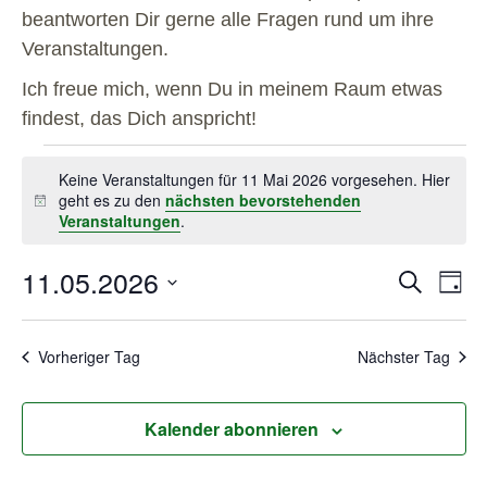
beantworten Dir gerne alle Fragen rund um ihre
Veranstaltungen.
Ich freue mich, wenn Du in meinem Raum etwas
findest, das Dich anspricht!
Keine Veranstaltungen für 11 Mai 2026 vorgesehen. Hier
geht es zu den
nächsten bevorstehenden
Hinweis
Veranstaltungen
.
11.05.2026
Veranstal
Veran
Suche
Tag
Ansic
Suche
Datum
Navig
und
wählen.
Ansichten
Vorheriger Tag
Nächster Tag
Navigatio
Kalender abonnieren