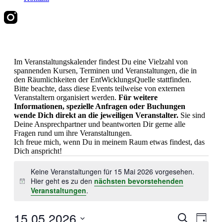
Im Veranstaltungskalender findest Du eine Vielzahl von
spannenden Kursen, Terminen und Veranstaltungen, die in
den Räumlichkeiten der EntWicklungsQuelle stattfinden.
Bitte beachte, dass diese Events teilweise von externen
Veranstaltern organisiert werden.
Für weitere
Informationen, spezielle Anfragen oder Buchungen
wende Dich direkt an die jeweiligen Veranstalter.
Sie sind
Deine Ansprechpartner und beantworten Dir gerne alle
Fragen rund um ihre Veranstaltungen.
Ich freue mich, wenn Du in meinem Raum etwas findest, das
Dich anspricht!
Veranstaltungen
Keine Veranstaltungen für 15 Mai 2026 vorgesehen.
für
Hier geht es zu den
nächsten bevorstehenden
Hinweis
15
Veranstaltungen
.
Mai
2026
15.05.2026
Veranstal
Veran
Suche