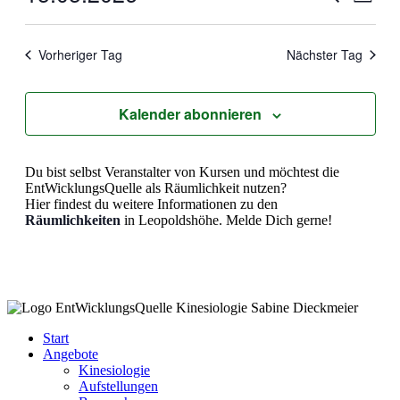
Tag
Ansic
Suche
Datum
Navig
wählen.
und
Vorheriger Tag
Nächster Tag
Ansichten
Navigati
Kalender abonnieren
Du bist selbst Veranstalter von Kursen und möchtest die
EntWicklungsQuelle als Räumlichkeit nutzen?
Hier findest du weitere Informationen zu den
Räumlichkeiten
in Leopoldshöhe. Melde Dich gerne!
Start
Angebote
Kinesiologie
Aufstellungen