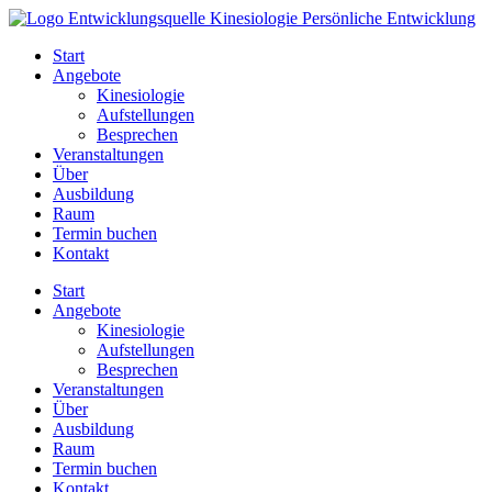
Zum
Inhalt
Start
springen
Angebote
Kinesiologie
Aufstellungen
Besprechen
Veranstaltungen
Über
Ausbildung
Raum
Termin buchen
Kontakt
Start
Angebote
Kinesiologie
Aufstellungen
Besprechen
Veranstaltungen
Über
Ausbildung
Raum
Termin buchen
Kontakt