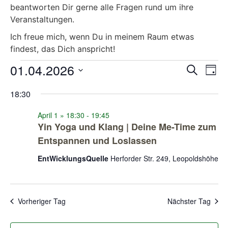
beantworten Dir gerne alle Fragen rund um ihre
Veranstaltungen.
Ich freue mich, wenn Du in meinem Raum etwas
findest, das Dich anspricht!
Veranstaltungen
01.04.2026
Veran
Ve
Suche
Tag
Datum
An
Such
für
wählen.
18:30
Na
und
1
April 1 » 18:30
-
19:45
Ansic
Yin Yoga und Klang | Deine Me-Time zum
April
Entspannen und Loslassen
Navig
EntWicklungsQuelle
Herforder Str. 249, Leopoldshöhe
2026
Vorheriger Tag
Nächster Tag