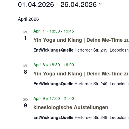
01.04.2026
 - 
26.04.2026
Datum
wählen.
April 2026
April 1 » 18:30
-
19:45
MI.
1
Yin Yoga und Klang | Deine Me-Time 
EntWicklungsQuelle
Herforder Str. 249, Leopolds
April 8 » 18:30
-
19:00
MI.
8
Yin Yoga und Klang | Deine Me-Time 
EntWicklungsQuelle
Herforder Str. 249, Leopolds
April 9 » 17:00
-
21:00
DO.
9
kinesiologische Aufstellungen
EntWicklungsQuelle
Herforder Str. 249, Leopolds