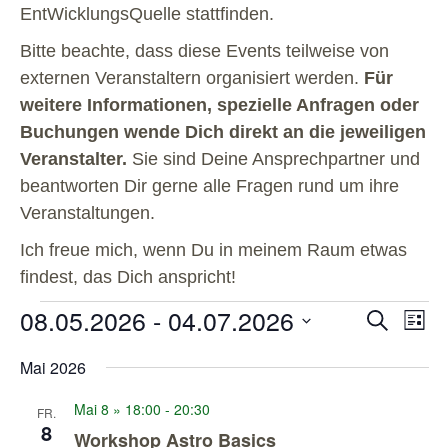
EntWicklungsQuelle stattfinden.
Bitte beachte, dass diese Events teilweise von
externen Veranstaltern organisiert werden.
Für
weitere Informationen, spezielle Anfragen oder
Buchungen wende Dich direkt an die jeweiligen
Veranstalter.
Sie sind Deine Ansprechpartner und
beantworten Dir gerne alle Fragen rund um ihre
Veranstaltungen.
Ich freue mich, wenn Du in meinem Raum etwas
findest, das Dich anspricht!
08.05.2026
 - 
04.07.2026
Veranstal
Veran
Suche
Liste
Ansic
Suche
Datum
Navig
und
wählen.
Mai 2026
Ansichten
Mai 8 » 18:00
-
20:30
Navigatio
FR.
8
Workshop Astro Basics